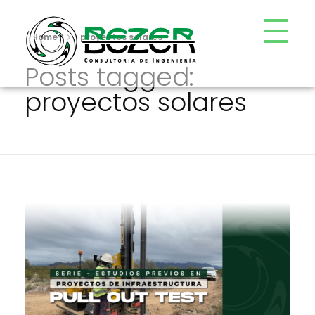
Home
proyectos solares
Posts tagged:
Bezer
Consultoría de Ingeniería
proyectos solares