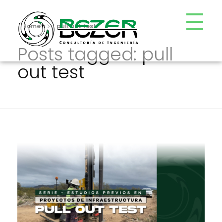
Home
pull out test
Posts tagged: pull
Bezer
Consultoría de Ingeniería
out test